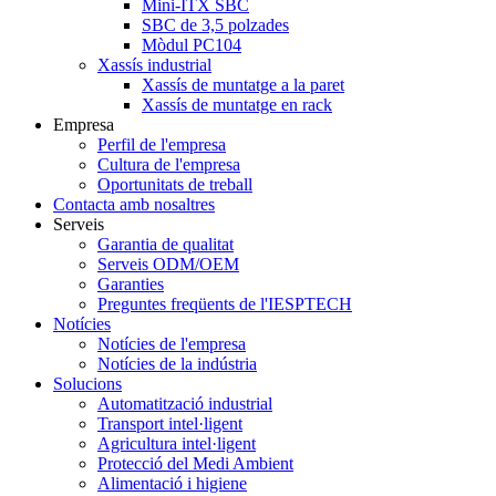
Mini-ITX SBC
SBC de 3,5 polzades
Mòdul PC104
Xassís industrial
Xassís de muntatge a la paret
Xassís de muntatge en rack
Empresa
Perfil de l'empresa
Cultura de l'empresa
Oportunitats de treball
Contacta amb nosaltres
Serveis
Garantia de qualitat
Serveis ODM/OEM
Garanties
Preguntes freqüents de l'IESPTECH
Notícies
Notícies de l'empresa
Notícies de la indústria
Solucions
Automatització industrial
Transport intel·ligent
Agricultura intel·ligent
Protecció del Medi Ambient
Alimentació i higiene