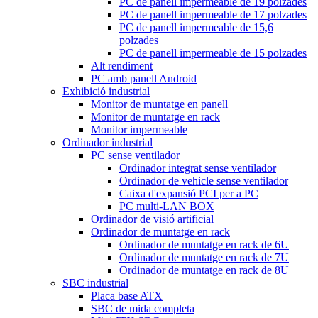
PC de panell impermeable de 19 polzades
PC de panell impermeable de 17 polzades
PC de panell impermeable de 15,6
polzades
PC de panell impermeable de 15 polzades
Alt rendiment
PC amb panell Android
Exhibició industrial
Monitor de muntatge en panell
Monitor de muntatge en rack
Monitor impermeable
Ordinador industrial
PC sense ventilador
Ordinador integrat sense ventilador
Ordinador de vehicle sense ventilador
Caixa d'expansió PCI per a PC
PC multi-LAN BOX
Ordinador de visió artificial
Ordinador de muntatge en rack
Ordinador de muntatge en rack de 6U
Ordinador de muntatge en rack de 7U
Ordinador de muntatge en rack de 8U
SBC industrial
Placa base ATX
SBC de mida completa