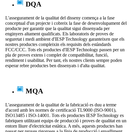
DQA
L'assegurament de la qualitat del disseny comença a la fase
conceptual d'un projecte i cobreix la fase de desenvolupament del
producte per garantir que la qualitat sigui dissenyada per
enginyers altament qualificats. Els laboratoris de proves de
seguretat i medi ambient d'IESP Technology garanteixen que els
nostres productes compleixin els requisits dels estàndards
FCC/CCC. Tots els productes d'IESP Technology passen per un
pla de proves extens i complet de compatibilitat, funció,
rendiment i usabilitat. Per tant, els nostres clients sempre poden
esperar rebre productes ben dissenyats i d'alta qualitat.
MQA
L'assegurament de la qualitat de la fabricació es duu a terme
d'acord amb les normes de certificació TL9000 (ISO-9001),
ISO13485 i ISO-14001. Tots els productes IESP Technology es
fabriquen utilitzant equips de producció i proves de qualitat en un
entorn lliure d'electricitat estàtica. A més, aquests productes han
passat per proves rigoroses a la línia de producció i envelliment