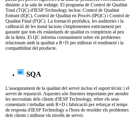
dinàmic a la sala de rodatge. El programa de Control de Qualitat
Total (TQC) d'IESP Technology inclou: Control de Qualitat
Entrant (IQC), Control de Qualitat en Procés (IPQC) i Control de
Qualitat Final (FQC). La formació periòdica, les auditories i la
calibració de les instal·lacions s'implementen estrictament per
garantir que tots els estàndards de qualitat es compleixin al peu
de la lletra. El QC informa constantment sobre els problemes
relacionats amb la qualitat a R+D per millorar el rendiment i la
compatibilitat del producte.
SQA
L'assegurament de la qualitat del servei inclou el suport tècnic i el
servei de reparació. Aquestes són finestres importants per atendre
les necessitats dels clients d'IESP Technology, rebre els seus
comentaris i treballar amb R+D i fabricació per reforçar el temps
de resposta d'IESP Technology a l'hora de resoldre els problemes
dels clients i millorar els nivells de servei.