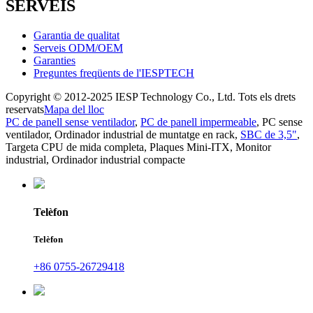
SERVEIS
Garantia de qualitat
Serveis ODM/OEM
Garanties
Preguntes freqüents de l'IESPTECH
Copyright © 2012-2025 IESP Technology Co., Ltd. Tots els drets
reservats
Mapa del lloc
PC de panell sense ventilador
,
PC de panell impermeable
,
PC sense
ventilador
,
Ordinador industrial de muntatge en rack
,
SBC de 3,5"
,
Targeta CPU de mida completa
,
Plaques Mini-ITX
,
Monitor
industrial
,
Ordinador industrial compacte
Telèfon
Telèfon
+86 0755-26729418